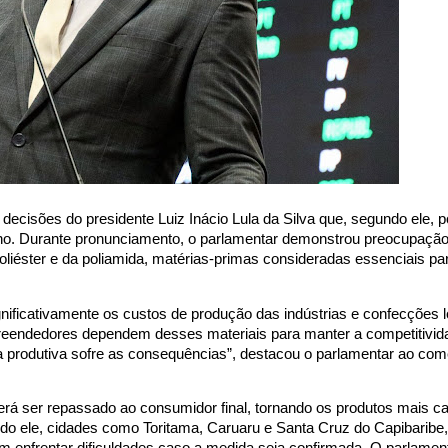
ecisões do presidente Luiz Inácio Lula da Silva que, segundo ele, 
no. Durante pronunciamento, o parlamentar demonstrou preocupação
liéster e da poliamida, matérias-primas consideradas essenciais par
ificativamente os custos de produção das indústrias e confecções l
eendedores dependem desses materiais para manter a competitivida
ia produtiva sofre as consequências”, destacou o parlamentar ao com
á ser repassado ao consumidor final, tornando os produtos mais ca
do ele, cidades como Toritama, Caruaru e Santa Cruz do Capibaribe