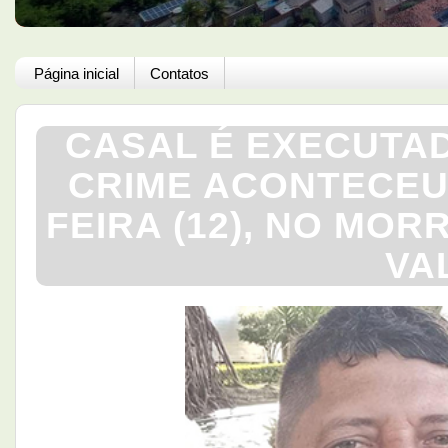
Página inicial
Contatos
CASAL É EXECUTAD
CRIME ACONTECEU 
FEIRA (12), NO MO
VAL