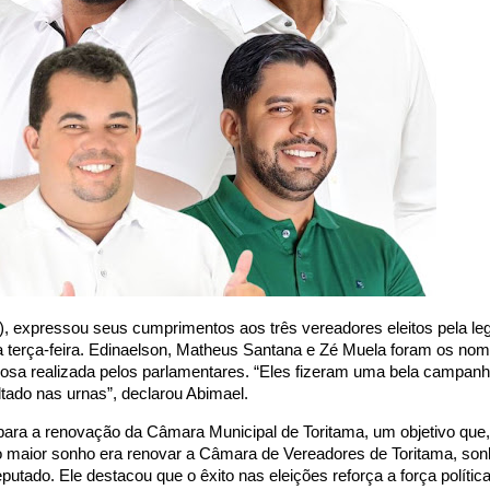
L), expressou seus cumprimentos aos três vereadores eleitos pela le
ima terça-feira. Edinaelson, Matheus Santana e Zé Muela foram os n
riosa realizada pelos parlamentares. “Eles fizeram uma bela campa
tado nas urnas”, declarou Abimael.
 para a renovação da Câmara Municipal de Toritama, um objetivo que,
so maior sonho era renovar a Câmara de Vereadores de Toritama, so
utado. Ele destacou que o êxito nas eleições reforça a força polític