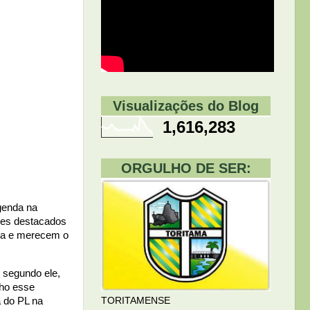
Visualizações do Blog
1,616,283
ORGULHO DE SER:
genda na
omes destacados
nha e merecem o
 segundo ele,
nho esse
TORITAMENSE
a do PL na