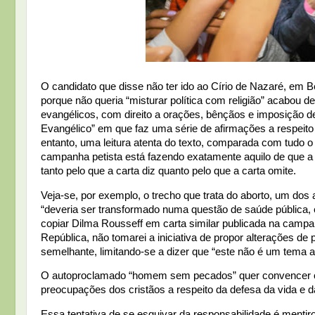
O candidato que disse não ter ido ao Círio de Nazaré, e
porque não queria “misturar política com religião” acabou
evangélicos, com direito a orações, bênçãos e imposição d
Evangélico” em que faz uma série de afirmações a respeito
entanto, uma leitura atenta do texto, comparada com tudo 
campanha petista está fazendo exatamente aquilo de que a 
tanto pelo que a carta diz quanto pelo que a carta omite.
Veja-se, por exemplo, o trecho que trata do aborto, um dos a
“deveria ser transformado numa questão de saúde pública,
copiar Dilma Rousseff em carta similar publicada na campan
República, não tomarei a iniciativa de propor alterações de
semelhante, limitando-se a dizer que “este não é um tema a
O autoproclamado “homem sem pecados” quer convencer o p
preocupações dos cristãos a respeito da defesa da vida e d
Essa tentativa de se esquivar da responsabilidade é mentir