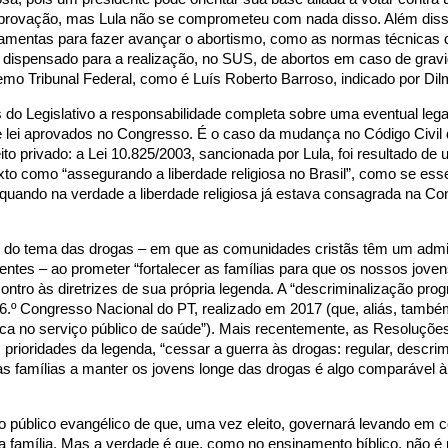
e aprovação, mas Lula não se comprometeu com nada disso. Além diss
mentas para fazer avançar o abortismo, como as normas técnicas d
oi dispensado para a realização, no SUS, de abortos em caso de gravi
remo Tribunal Federal, como é Luís Roberto Barroso, indicado por Dil
 do Legislativo a responsabilidade completa sobre uma eventual lega
s de lei aprovados no Congresso. É o caso da mudança no Código Civil 
ito privado: a Lei 10.825/2003, sancionada por Lula, foi resultado de u
xto como “assegurando a liberdade religiosa no Brasil”, como se esse
uando na verdade a liberdade religiosa já estava consagrada na Con
tou do tema das drogas – em que as comunidades cristãs têm um admi
tes – ao prometer “fortalecer as famílias para que os nossos jove
contro às diretrizes de sua própria legenda. A “descriminalização pro
.º Congresso Nacional do PT, realizado em 2017 (que, aliás, també
ica no serviço público de saúde”). Mais recentemente, as Resoluçõe
ioridades da legenda, “cessar a guerra às drogas: regular, descrimi
s famílias a manter os jovens longe das drogas é algo comparável 
úblico evangélico de que, uma vez eleito, governará levando em 
a família. Mas a verdade é que, como no ensinamento bíblico, não é 