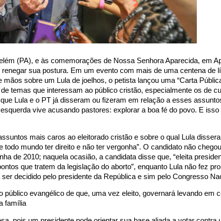
m Belém (PA), e às comemorações de Nossa Senhora Aparecida, em Ap
 de renegar sua postura. Em um evento com mais de uma centena de l
e mãos sobre um Lula de joelhos, o petista lançou uma “Carta Públi
 de temas que interessam ao público cristão, especialmente os de c
o que Lula e o PT já disseram ou fizeram em relação a esses assunto
esquerda vive acusando pastores: explorar a boa fé do povo. E isso
ssuntos mais caros ao eleitorado cristão e sobre o qual Lula dissera
 e todo mundo ter direito e não ter vergonha”. O candidato não che
ha de 2010; naquela ocasião, a candidata disse que, “eleita preside
 pontos que tratem da legislação do aborto”, enquanto Lula não fez p
 ser decidido pelo presidente da República e sim pelo Congresso Nac
úblico evangélico de que, uma vez eleito, governará levando em 
a família
osa, pois um presidente pode orientar sua base aliada a votar contra