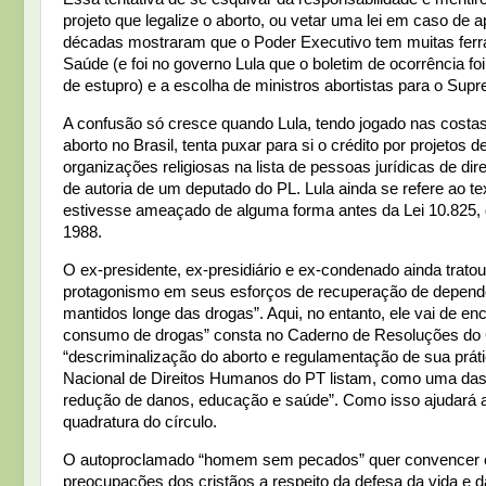
projeto que legalize o aborto, ou vetar uma lei em caso d
décadas mostraram que o Poder Executivo tem muitas ferra
Saúde (e foi no governo Lula que o boletim de ocorrência f
de estupro) e a escolha de ministros abortistas para o Sup
A confusão só cresce quando Lula, tendo jogado nas costas
aborto no Brasil, tenta puxar para si o crédito por projeto
organizações religiosas na lista de pessoas jurídicas de dire
de autoria de um deputado do PL. Lula ainda se refere ao te
estivesse ameaçado de alguma forma antes da Lei 10.825, q
1988.
O ex-presidente, ex-presidiário e ex-condenado ainda tra
protagonismo em seus esforços de recuperação de dependen
mantidos longe das drogas”. Aqui, no entanto, ele vai de en
consumo de drogas” consta no Caderno de Resoluções do 6
“descriminalização do aborto e regulamentação de sua prát
Nacional de Direitos Humanos do PT listam, como uma das pr
redução de danos, educação e saúde”. Como isso ajudará a
quadratura do círculo.
O autoproclamado “homem sem pecados” quer convencer o p
preocupações dos cristãos a respeito da defesa da vida e d