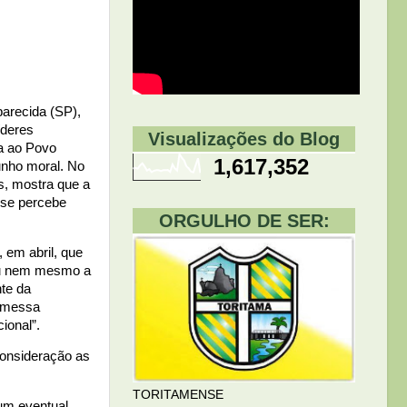
arecida (SP),
íderes
Visualizações do Blog
ca ao Povo
1,617,352
unho moral. No
s, mostra que a
 se percebe
ORGULHO DE SER:
, em abril, que
gou nem mesmo a
nte da
romessa
ional”.
consideração as
TORITAMENSE
 um eventual