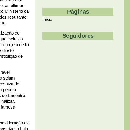
o, as últimas
Páginas
o Ministério da
dez resultante
Início
ma.
lização do
Seguidores
que inclui as
m projeto de lei
 direito
stituição de
rável
ns sejam
gressiva do
m pede a
s do Encontro
nalizar,
à famosa
consideração as
possível a Lula