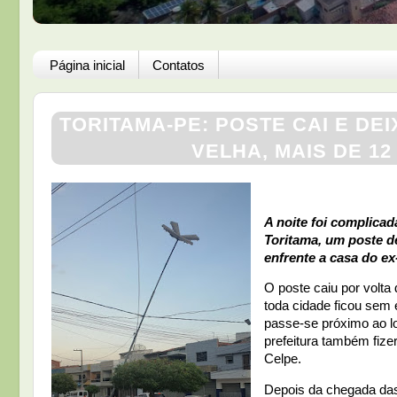
Página inicial
Contatos
TORITAMA-PE: POSTE CAI E DE
VELHA, MAIS DE 1
A noite foi complicad
Toritama, um poste d
enfrente a casa do ex
O poste caiu por volta
toda cidade ficou sem
passe-se próximo ao loc
prefeitura também fize
Celpe.
Depois da chegada das