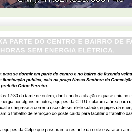
IXA PARTE DO CENTRO E BAIRRO DE 
2 HORAS SEM ENERGIA ELÉTRICA.
a para se dormir em parte do centro e no bairro de fazenda velh
e iluminação publica, caiu na praça Nossa Senhora da Conceiç
-prefeito Odon Ferreira.
 das 17:30 da tarde de ontem, danificando a afiação e quase caiu no 
 energia por alguns minutos, equipes da CTTU isolaram a área para 
al e chega-se a correr o risco de ser eletrocutado, equipes da energ
ram o trabalho de remoção do poste caído para facilitar o trabalho da
 equipes da Celpe que passaram o restante da noite e vararam a m