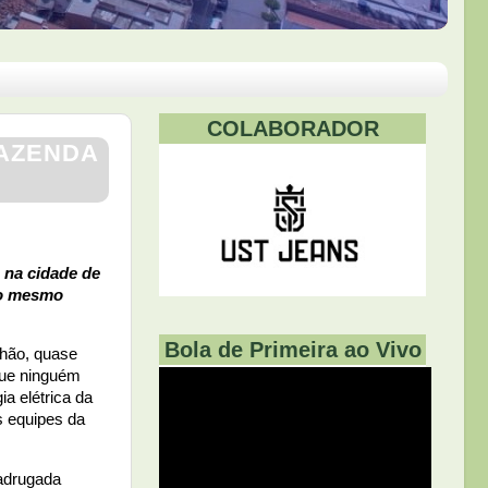
COLABORADOR
FAZENDA
a na cidade de
ão mesmo
Bola de Primeira ao Vivo
chão, quase
que ninguém
ia elétrica da
s equipes da
adrugada