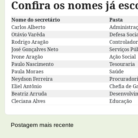
Confira os nomes já esc
Nome do secretário
Pasta
Carlos Alberto
Administra
Otávio Varêda
Defesa Soci
Rodrigo Aragão
Controlador
José Gonçalves Neto
Serviços Pú
Ivone Aragão
Ação Social
Paulo Nascimento
Tesouraria
Paula Moraes
Saúde
Neydson Ferreira
Procuradori
Eliel Antônio
Chefia de G
Beatriz Arruda
Desenvolvi
Cleciana Alves
Educação
Postagem mais recente