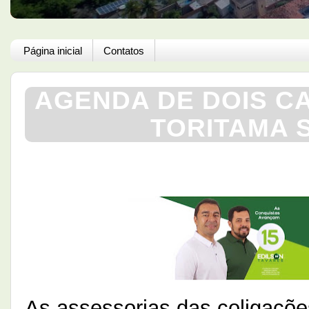
Página inicial
Contatos
AGENDA DE DOIS CA
TORITAMA 
As assessorias das coligaçõ