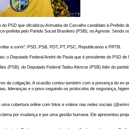
o do PSD que oficializou Arimatéa de Carvalho candidato à Prefeito d
ce-prefeita pelo Partido Social Brasileiro (PSB), no Agreste. Sendo
voltar a sorrir”: PSD, PSB, PDT, PT, PSC, Republicanos e PRTB.
cais; o Deputado Federal André de Paula que é presidente do PSD d
es (PSB), do Deputado Federal Tadeu Alencar (PSB) líder do partid
res da coligação. A ocasião contou também com a presença do ex-p
ias, lideranças e o povo seguindo os protocolos de segurança, higie
ma cobertura online com fotos e vídeos nas redes sociais (@arima
e clama por mudança e por uma gestão humana. Ele apresentou prop