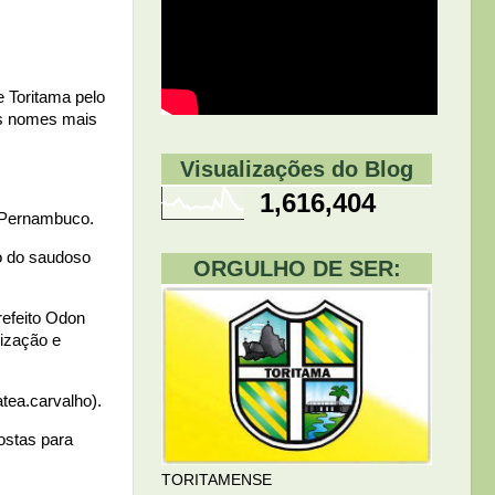
e Toritama pelo
 os nomes mais
Visualizações do Blog
1,616,404
e Pernambuco.
o do saudoso
ORGULHO DE SER:
refeito Odon
nização e
tea.carvalho).
ostas para
TORITAMENSE