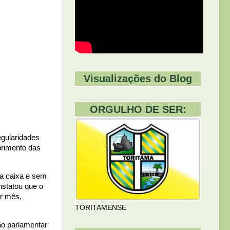
Visualizações do Blog
ORGULHO DE SER:
egularidades
primento das
ma caixa e sem
nstatou que o
or mês,
TORITAMENSE
ão parlamentar