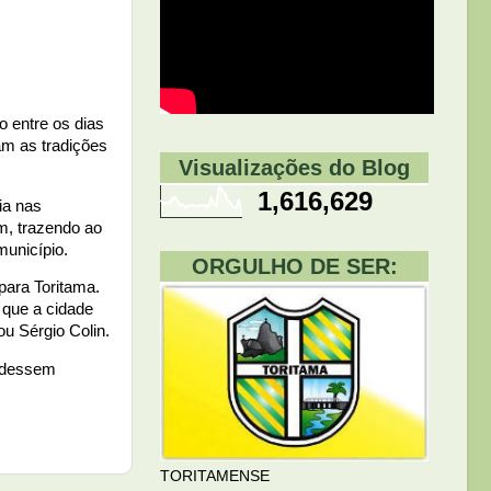
o entre os dias
am as tradições
Visualizações do Blog
1,616,629
ia nas
m, trazendo ao
município.
ORGULHO DE SER:
para Toritama.
 que a cidade
u Sérgio Colin.
pudessem
TORITAMENSE