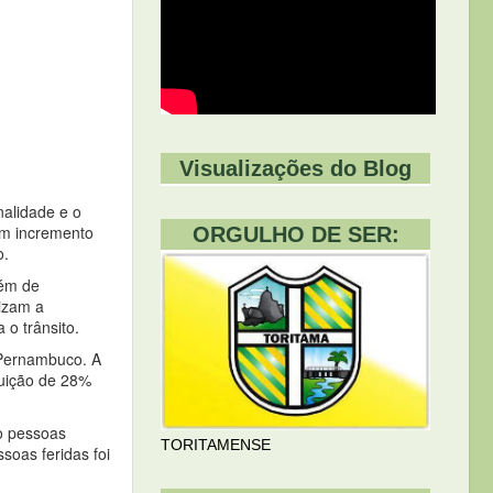
Visualizações do Blog
nalidade e o
om incremento
ORGULHO DE SER:
o.
lém de
lizam a
 o trânsito.
 Pernambuco. A
nuição de 28%
o pessoas
TORITAMENSE
soas feridas foi