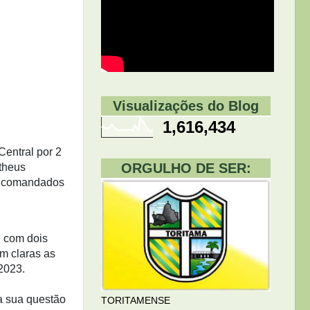
Visualizações do Blog
1,616,434
Central por 2
ORGULHO DE SER:
atheus
os comandados
, com dois
am claras as
 2023.
a sua questão
TORITAMENSE