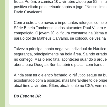
física. Porém, o camisa 10 alvirrubro atuou por 83 min
positivo citado pelo treinador após o jogo. “Nosso ti
Dado Cavalcanti.
Com a estreia de novos e importantes reforços, como o 
Série B pelo Tombense, e dos atacantes Paul Villero e
competição. O jovem Júlio, figura constante na últim
para o gol de Matheus Carvalho, se colocou de vez na b
Talvez o principal ponto negativo individual do Náuti
segurança, principalmente na bola área. Saindo errado
no começo. Mas o erro fatal aconteceu quando o arque
aberta para Douglas Bomba abrir o placar com tranqui
Ainda sem ter o elenco fechado, o Náutico segue na b
acostumado com a posição, mas lateral-direito de orige
atual time alvirrubro. Élton, atualmente no CSA, vem
Do Esporte DP.