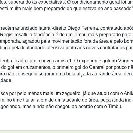
utos, superando as expectativas. O condicionamento geral foi u
me está muito mais bem preparado do que estava no ano passado”
recém anunciado lateral-direito Diego Ferreira, contratado apó
 Regis Tosatti, a tendência é de um Timbu mais preparado para 
a temporada, agradou pela movimentação fora da área e pelo bo
riga pela titularidade ofensiva junto aos novos contratados par
co tenha ficado com o novo camisa 1. O experiente goleiro Vágn
 do gol em cruzamentos, o primeiro gol do Central por pouco nã
iro não conseguiu segurar uma bola alçada a grande área, dei
lidade.
usca por pelo menos mais um zagueiro, já que atuou com o Anil
m, no time titular, além de um atacante de área, peça ainda ind
 negociando, mas ainda não chegou ao acordo com o Timbu.