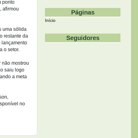
m ponto
, afirmou
Páginas
Início
s uma sólida
o restante da
Seguidores
m lançamento
a o setor.
er não mostrou
o saiu logo
xando a meta
son,
isponível no