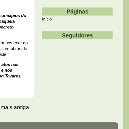
Páginas
municípios do
Início
 naquela
Decreto
Seguidores
m posterior do
altam obras de
ade.
 atos nas
 e nós
on Tavares.
mais antiga