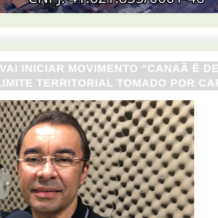
VAI INICIAR MOVIMENTO “CANAÃ É D
LIMITE TERRITORIAL TOMADO POR C