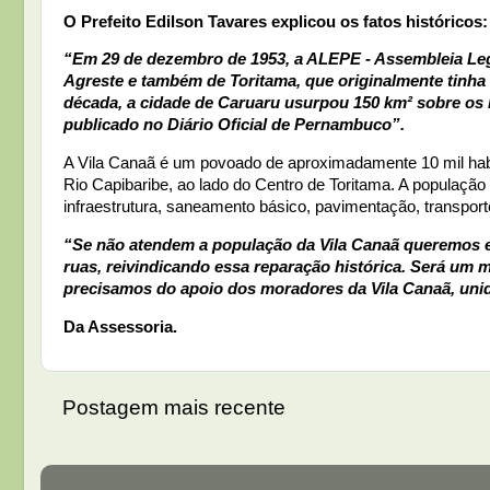
O Prefeito Edilson Tavares explicou os fatos históricos:
“Em 29 de dezembro de 1953, a ALEPE - Assembleia Legis
Agreste e também de Toritama, que originalmente tinha 
década, a cidade de Caruaru usurpou 150 km² sobre os l
publicado no Diário Oficial de Pernambuco”.
A Vila Canaã é um povoado de aproximadamente 10 mil habi
Rio Capibaribe, ao lado do Centro de Toritama. A populaçã
infraestrutura, saneamento básico, pavimentação, transporte
“Se não atendem a população da Vila Canaã queremos el
ruas, reivindicando essa reparação histórica. Será um 
precisamos do apoio dos moradores da Vila Canaã, unid
Da Assessoria.
Postagem mais recente