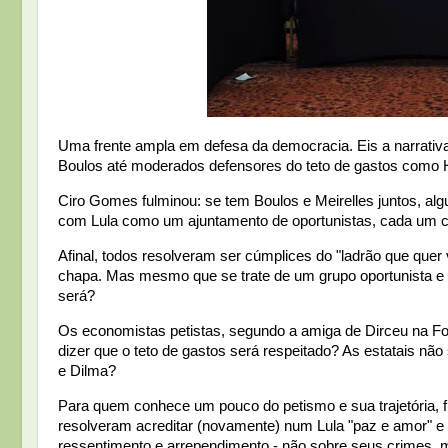
Uma frente ampla em defesa da democracia. Eis a narrativ
Boulos até moderados defensores do teto de gastos como He
Ciro Gomes fulminou: se tem Boulos e Meirelles juntos, 
com Lula como um ajuntamento de oportunistas, cada um com
Afinal, todos resolveram ser cúmplices do "ladrão que quer 
chapa. Mas mesmo que se trate de um grupo oportunista e a
será?
Os economistas petistas, segundo a amiga de Dirceu na Fo
dizer que o teto de gastos será respeitado? As estatais n
e Dilma?
Para quem conhece um pouco do petismo e sua trajetória, f
resolveram acreditar (novamente) num Lula "paz e amor" e m
ressentimento e arrependimento - não sobre seus crimes, m