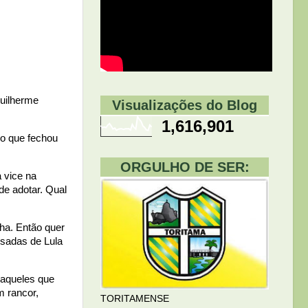
Guilherme
Visualizações do Blog
1,616,901
po que fechou
ORGULHO DE SER:
a vice na
de adotar. Qual
ha. Então quer
ssadas de Lula
 aqueles que
m rancor,
TORITAMENSE