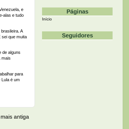
 Venezuela, e
Páginas
e-alas e tudo
Início
rasileira. A
Seguidores
 sei que muita
e de alguns
a mais
rabalhar para
e Lula é um
mais antiga