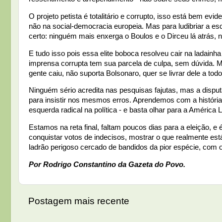
O projeto petista é totalitário e corrupto, isso está bem ev
não na social-democracia europeia. Mas para ludibriar a esq
certo: ninguém mais enxerga o Boulos e o Dirceu lá atrás,
E tudo isso pois essa elite boboca resolveu cair na ladainh
imprensa corrupta tem sua parcela de culpa, sem dúvida. M
gente caiu, não suporta Bolsonaro, quer se livrar dele a todo
Ninguém sério acredita nas pesquisas fajutas, mas a dispu
para insistir nos mesmos erros. Aprendemos com a históri
esquerda radical na política - e basta olhar para a América 
Estamos na reta final, faltam poucos dias para a eleição, e
conquistar votos de indecisos, mostrar o que realmente est
ladrão perigoso cercado de bandidos da pior espécie, com o
Por Rodrigo Constantino da Gazeta do Povo.
Postagem mais recente