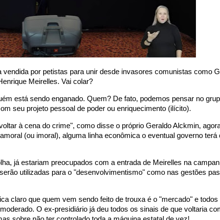
a vendida por petistas para unir desde invasores comunistas como 
nrique Meirelles. Vai colar?
alguém está sendo enganado. Quem? De fato, podemos pensar no gru
 seu projeto pessoal de poder ou enriquecimento (ilícito).
voltar à cena do crime", como disse o próprio Geraldo Alckmin, agor
moral (ou imoral), alguma linha econômica o eventual governo terá 
lha, já estariam preocupados com a entrada de Meirelles na campan
ão serão utilizadas para o "desenvolvimentismo" como nas gestões pa
ica claro que quem vem sendo feito de trouxa é o "mercado" e todos
oderado. O ex-presidiário já deu todos os sinais de que voltaria co
as sobre não ter controlado toda a máquina estatal de vez!