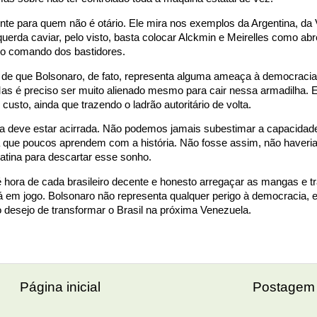
idente para quem não é otário. Ele mira nos exemplos da Argentina, da
uerda caviar, pelo visto, basta colocar Alckmin e Meirelles como abr
 no comando dos bastidores.
a de que Bolsonaro, de fato, representa alguma ameaça à democracia b
as é preciso ser muito alienado mesmo para cair nessa armadilha. E
 custo, ainda que trazendo o ladrão autoritário de volta.
ta deve estar acirrada. Não podemos jamais subestimar a capacidad
a que poucos aprendem com a história. Não fosse assim, não haveri
Latina para descartar esse sonho.
 é hora de cada brasileiro decente e honesto arregaçar as mangas e t
á em jogo. Bolsonaro não representa qualquer perigo à democracia, 
 desejo de transformar o Brasil na próxima Venezuela.
Página inicial
Postagem 