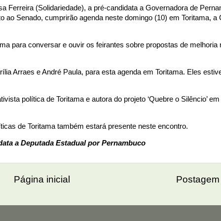
a Ferreira (Solidariedade), a pré-candidata a Governadora de Pern
to ao Senado, cumprirão agenda neste domingo (10) em Toritama, a C
ama para conversar e ouvir os feirantes sobre propostas de melhoria
Marília Arraes e André Paula, para esta agenda em Toritama. Eles esti
ivista política de Toritama e autora do projeto ‘Quebre o Silêncio’ e
ticas de Toritama também estará presente neste encontro.
didata a Deputada Estadual por Pernambuco
Página inicial
Postagem 