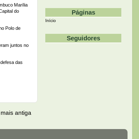
ambuco Marília
apital do
Páginas
Início
 no Polo de
Seguidores
veram juntos no
m defesa das
mais antiga