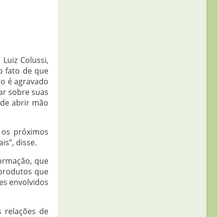
Luiz Colussi,
o fato de que
so é agravado
ar sobre suas
ode abrir mão
 os próximos
s”, disse.
formação, que
 produtos que
es envolvidos
 relações de