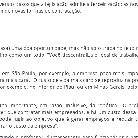
versos casos que a legislação admite a terceirização; as n
 de novas formas de contratação.
asa) uma boa oportunidade, mas não só o trabalho feito n
lho como um todo. “Você descentraliza o local de trabalh
.
u em São Paulo, por exemplo, a empresa paga mais Impos
bra mais cara. “O custo de vida mais caro se reproduz na p
 exemplo, no interior do Piauí ou em Minas Gerais, pelo 
to importante, em razão, inclusive, da robótica. “O pr
i ter que contratar mais empregados, e há um custo dessa 
pode fugir ao objetivo que é gerar empregos e reduzir 
erar o custo da empresa”.
segundo o professor, é interessante para funcionários e pa