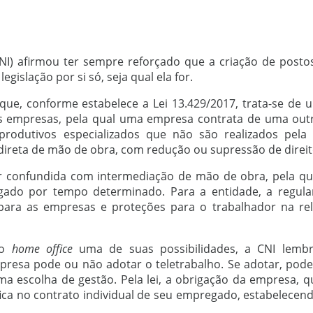
NI) afirmou ter sempre reforçado que a criação de posto
islação por si só, seja qual ela for.
 que, conforme estabelece a Lei 13.429/2017, trata-se de
as empresas, pela qual uma empresa contrata de uma out
rodutivos especializados que não são realizados pela 
direta de mão de obra, com redução ou supressão de direito
er confundida com intermediação de mão de obra, pela q
gado por tempo determinado. Para a entidade, a regul
 para as empresas e proteções para o trabalhador na re
no
home office
uma de suas possibilidades, a CNI lemb
resa pode ou não adotar o teletrabalho. Se adotar, pode 
ma escolha de gestão. Pela lei, a obrigação da empresa, 
ífica no contrato individual de seu empregado, estabelecen