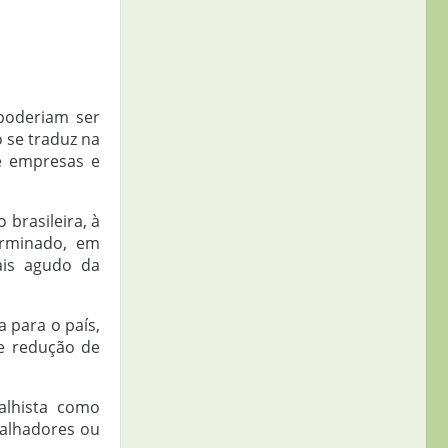
 poderiam ser
o se traduz na
e empresas e
brasileira, à
erminado, em
ais agudo da
 para o país,
e redução de
alhista como
balhadores ou