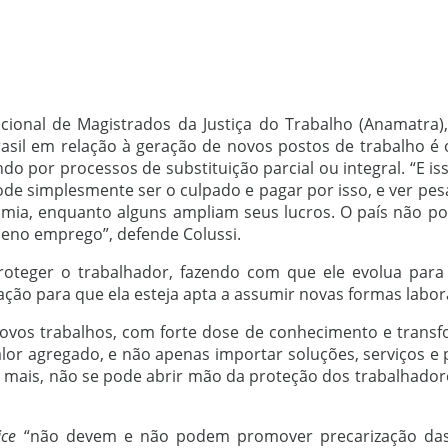
onal de Magistrados da Justiça do Trabalho (Anamatra), 
sil em relação à geração de novos postos de trabalho é 
o por processos de substituição parcial ou integral. “E is
ode simplesmente ser o culpado e pagar por isso, e ver pes
nomia, enquanto alguns ampliam seus lucros. O país não p
pleno emprego”, defende Colussi.
roteger o trabalhador, fazendo com que ele evolua para
ção para que ela esteja apta a assumir novas formas laborai
s novos trabalhos, com forte dose de conhecimento e trans
alor agregado, e não apenas importar soluções, serviços e
 mais, não se pode abrir mão da proteção dos trabalhador
ice
“não devem e não podem promover precarização das