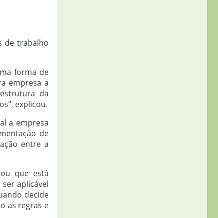
s de trabalho
 uma forma de
ra empresa a
estrutura da
s”, explicou.
ual a empresa
amentação de
lação entre a
rou que está
ser aplicável
quando decide
do as regras e