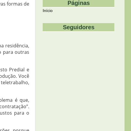
Páginas
ovas formas de
Início
Seguidores
a residência,
o para outras
to Predial e
rodução. Você
teletrabalho,
oblema é que,
contratação”.
custos para o
trões, porque