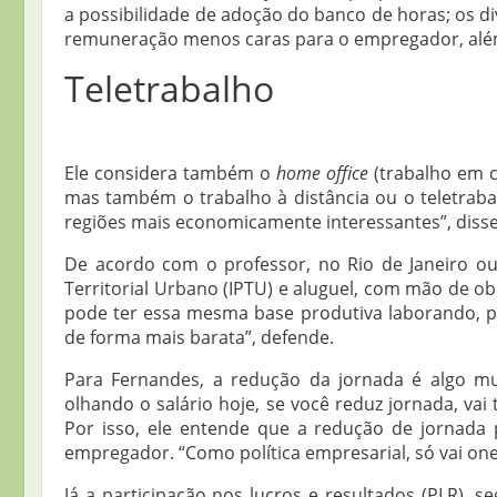
a possibilidade de adoção do banco de horas; os di
remuneração menos caras para o empregador, além
Teletrabalho
Ele considera também o
home office
(trabalho em c
mas também o trabalho à distância ou o teletraba
regiões mais economicamente interessantes”, disse
De acordo com o professor, no Rio de Janeiro o
Territorial Urbano (IPTU) e aluguel, com mão de o
pode ter essa mesma base produtiva laborando, por
de forma mais barata”, defende.
Para Fernandes, a redução da jornada é algo mui
olhando o salário hoje, se você reduz jornada, va
Por isso, ele entende que a redução de jornada 
empregador. “Como política empresarial, só vai on
Já a participação nos lucros e resultados (PLR), 