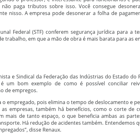
 não paga tributos sobre isso. Você consegue desonera
ente nisso. A empresa pode desonerar a folha de pagame
al Federal (STF) conferem segurança jurídica para a ter
de trabalho, em que a mão de obra é mais barata para as e
ista e Sindical da Federação das Indústrias do Estado do R
to é um bom exemplo de como é possível conciliar reiv
ão de empregos.
a o empregado, pois elimina o tempo de deslocamento e pe
ra as empresas, também há benefícios, como o corte de c
m mais de tanto espaço, o que beneficia ambas as part
ransporte. Há redução de acidentes também. Entendemos q
mpregados”, disse Renaux.