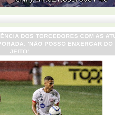
CIÊNCIA DOS TORCEDORES COM AS A
MPORADA: 'NÃO POSSO ENXERGAR DO
JEITO'.