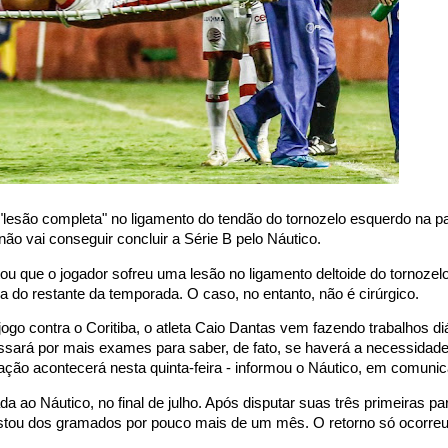
"lesão completa" no ligamento do tendão do tornozelo esquerdo na pa
o vai conseguir concluir a Série B pelo Náutico.
u que o jogador sofreu uma lesão no ligamento deltoide do tornozel
ra do restante da temporada. O caso, no entanto, não é cirúrgico.
ogo contra o Coritiba, o atleta Caio Dantas vem fazendo trabalhos di
assará por mais exames para saber, de fato, se haverá a necessidad
ação acontecerá nesta quinta-feira - informou o Náutico, em comuni
ao Náutico, no final de julho. Após disputar suas três primeiras par
stou dos gramados por pouco mais de um mês. O retorno só ocorreu 