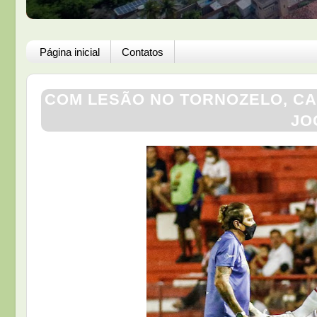
Página inicial
Contatos
COM LESÃO NO TORNOZELO, CA
JO