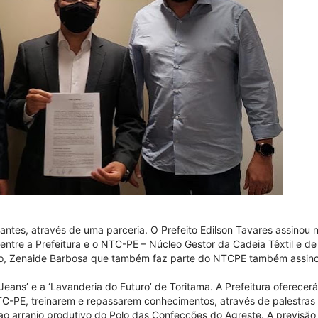
zantes, através de uma parceria. O Prefeito Edilson Tavares assinou
entre a Prefeitura e o NTC-PE – Núcleo Gestor da Cadeia Têxtil e d
io, Zenaide Barbosa que também faz parte do NTCPE também assino
 Jeans’ e a ‘Lavanderia do Futuro’ de Toritama. A Prefeitura oferecer
NTC-PE, treinarem e repassarem conhecimentos, através de palestras 
 ao arranjo produtivo do Polo das Confecções do Agreste. A previsão