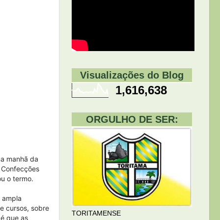
Visualizações do Blog
1,616,638
ORGULHO DE SER:
 na manhã da
e Confecções
u o termo.
á ampla
e cursos, sobre
TORITAMENSE
 é que as