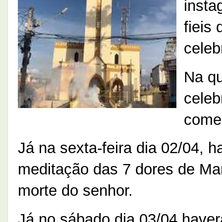
insta
fieis
celeb
Na qu
celeb
começ
Já na sexta-feira dia 02/04, h
meditação das 7 dores de Mar
morte do senhor.
Já no sábado dia 03/04 haverá