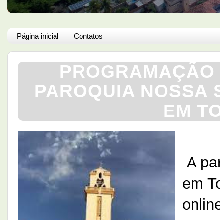
Página inicial
Contatos
PROGRAMAÇÃO 
PAROQUIA NOSSA 
EM TO
A pa
em To
onlin