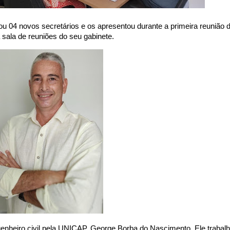
ou 04 novos secretários e os apresentou durante a primeira reunião 
 sala de reuniões do seu gabinete.
enheiro civil pela UNICAP, George Borba do Nascimento. Ele trabal