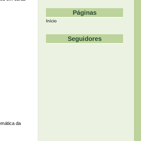
Páginas
Início
Seguidores
emática da