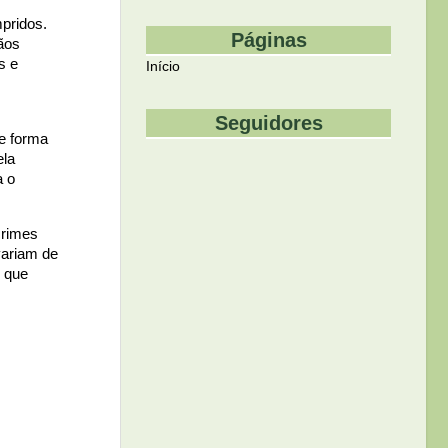
pridos.
Páginas
ãos
s e
Início
Seguidores
de forma
ela
a o
crimes
 variam de
s que