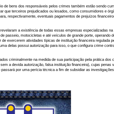
queio de bens dos responsáveis pelos crimes também estão sendo cum
rar que terceiros prejudicados ou lesados, como consumidores e órg
 para, respectivamente, eventuais pagamentos de prejuízos financeiro
 revelaram a existência de todas essas empresas especializadas na
 de passeio, motocicletas e até veículos de grande porte, operando 
 de exercerem atividades típicas de instituição financeira regulada p
a delas possui autorização para isso, o que configura crime contr
dos criminalmente na medida de sua participação pela prática dos 
 sem a devida autorização, falsa instituição financeira), cujas penas
o passará por uma perícia técnica a fim de subsidiar as investigaçõe