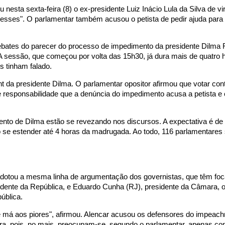
sta sexta-feira (8) o ex-presidente Luiz Inácio Lula da Silva de vir
teresses". O parlamentar também acusou o petista de pedir ajuda para "
debates do parecer do processo de impedimento da presidente Dilma 
essão, que começou por volta das 15h30, já dura mais de quatro h
s tinham falado.
 da presidente Dilma. O parlamentar opositor afirmou que votar cont
 responsabilidade que a denúncia do impedimento acusa a petista e 
nto de Dilma estão se revezando nos discursos. A expectativa é de
 se estender até 4 horas da madrugada. Ao todo, 116 parlamentares
dotou a mesma linha de argumentação dos governistas, que têm foc
sidente da República, e Eduardo Cunha (RJ), presidente da Câmara, 
ública.
e má aos piores", afirmou. Alencar acusou os defensores do impeac
ora, pois, no mais, preocupam-se, segundo o parlamentar, apenas c