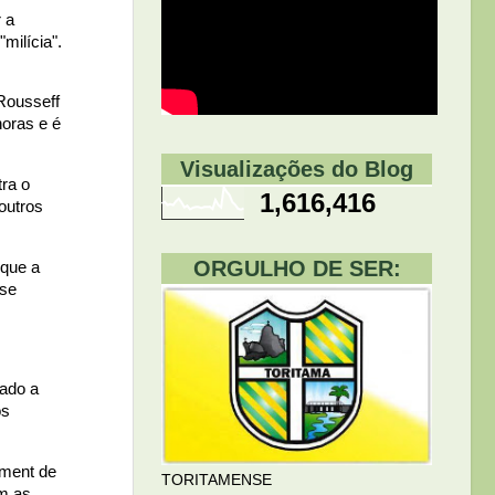
 a
milícia".
Rousseff
oras e é
Visualizações do Blog
ra o
1,616,416
outros
ORGULHO DE SER:
 que a
 se
ado a
os
hment de
TORITAMENSE
om as