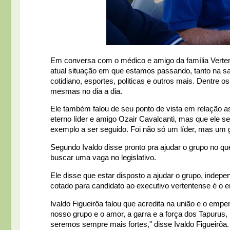
Em conversa com o médico e amigo da família Vertente
atual situação em que estamos passando, tanto na s
cotidiano, esportes, politicas e outros mais. Dentre o
mesmas no dia a dia.
Ele também falou de seu ponto de vista em relação a
eterno líder e amigo Ozair Cavalcanti, mas que ele 
exemplo a ser seguido. Foi não só um líder, mas um g
Segundo Ivaldo disse pronto pra ajudar o grupo no qu
buscar uma vaga no legislativo.
Ele disse que estar disposto a ajudar o grupo, indep
cotado para candidato ao executivo vertentense é o e
Ivaldo Figueirôa falou que acredita na união e o emp
nosso grupo e o amor, a garra e a força dos Tapurus
seremos sempre mais fortes," disse Ivaldo Figueirôa.