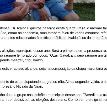
nse, Dr. Ivaldo Figueirôa na tarde desta quarta - feira, o mesmo fa
aúde, como na economia, mas também falou de vários assuntos refe
s assuntos relacionados à políticas públicas, Ivaldo falou da importân
s eleições municipais desse ano. Será a primeira sem a presença rea
será sempre lembrado por todos. "Ozair Cavalcanti será sempre um g
rande mestre", citou Ivaldo.
e estiver ao seu alcance, seja na composição da chapa majoritária o
endente de estar disputando cargos ou não. Ainda segundo Ivaldo, o 
mpresário Nivaldo da Niran.
enho do seu grupo nas eleições municipais desse ano. "Acredito na tr
, iram ser decisivos nas eleições desse ano. Como sempre digo junto