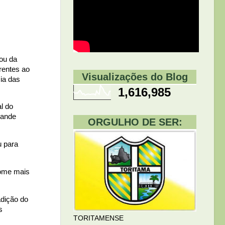
lou da
rentes ao
Visualizações do Blog
cia das
1,616,985
l do
rande
ORGULHO DE SER:
u para
nome mais
adição do
s
TORITAMENSE