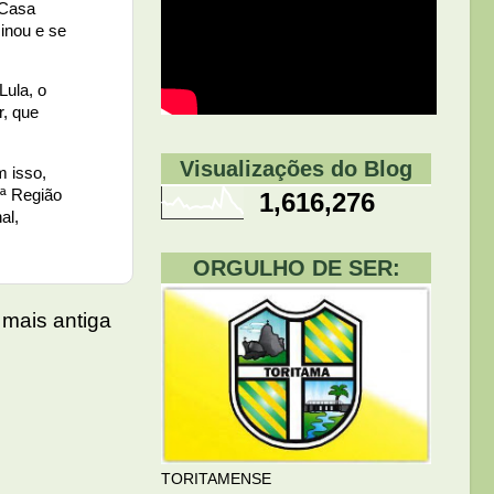
 Casa
sinou e se
Lula, o
r, que
Visualizações do Blog
m isso,
1ª Região
1,616,276
al,
ORGULHO DE SER:
mais antiga
TORITAMENSE