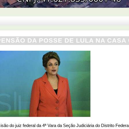
PENSÃO DA POSSE DE LULA NA CASA C
ão do juiz federal da 4ª Vara da Seção Judiciária do Distrito Federal