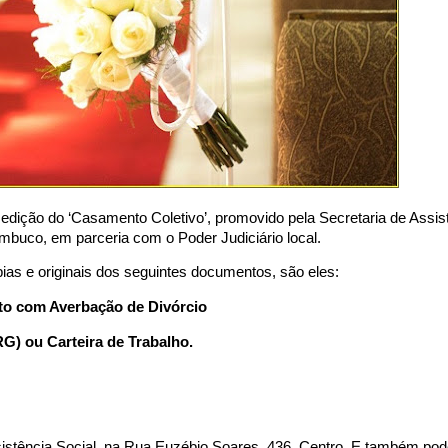
 edição do ‘Casamento Coletivo’, promovido pela Secretaria de Assis
ambuco, em parceria com o Poder Judiciário local.
ias e originais dos seguintes documentos, são eles:
to com Averbação de Divórcio
G) ou Carteira de Trabalho.
sistência Social, na Rua Euzébio Soares, 436, Centro. E também po