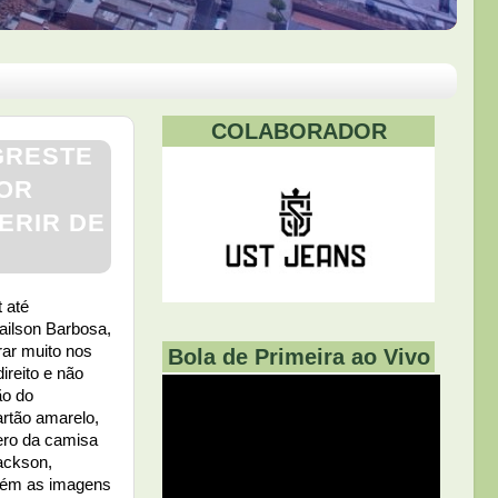
COLABORADOR
GRESTE
DOR
ERIR DE
 até
ailson Barbosa,
rar muito nos
Bola de Primeira ao Vivo
ireito e não
ão do
artão amarelo,
mero da camisa
Jackson,
orém as imagens