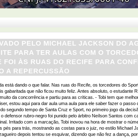
OVADO PELO MICHAEL JACKSON DO A
ITE PARA TER AULAS COM O TORCE
 FOI ÀS RUAS DO RECIFE PARA CONF
O A REPERCUSSÃO
da está dando o que falar. Nas ruas do Recife, os torcedores do Sport
gabaritada que não ficou muito feliz. Antes absoluto, o estudante R
to da concorrência e partiu para as críticas. - Tobi tem que melho
er, estou aqui para dar aula uma aula para ele saber fazer o passo d
s do segundo tempo de Santa Cruz e Sport, no primeiro jogo da decis
 defensor rubro-negro foi punido pelo árbitro Neílson Santos com c
 final. Irritado com a marcação, Tobi inovou na hora de mostrar o nú
s pés para trás, mostrando as costas para o juiz, no estilo Michael 
agueiro depois tentou se esquivar, dizendo que não fez a dança, p