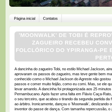
Página inicial
Contatos
'MOONWALK' DE TOBI É REPR
ZAGUEIRO RECEBEU CONV
FOLCLÓRICO DO YPIRANGA-PE E
PERT
A dancinha do zagueiro Tobi, no estilo Michael Jackson, ain
aprovaram os passos do zagueiro, mas teve gente bem mais 
conhecido como o Michael Jackson do Agreste não gostou mui
passos e comer muito feijão, como eu comi. Mas, se ele quis
levar amarelo. A dancinha foi protagonizada aos 25 minuto
Pernambucano. Após fazer uma falta em Flávio Caça-Rato, o
o seu terceiro, que acabou o tirando da segunda partida da
ao árbitro. Ironicamente, dançou o 'Moonwalk', deslizando o
inventor do passe de dança. Com tamanha repercussão, o z