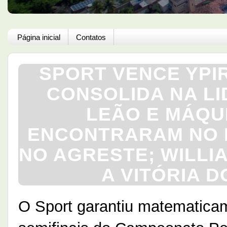
Página inicial
Contatos
SPORT VENCE YPIR
CONSOLIDA NA L
LEÃO E MÁQU
ENCONTRARAM NO E
NO AGRESTE; WILLI
A VITÓRIA D
O Sport garantiu matematicam