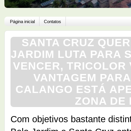
Página inicial
Contatos
SANTA CRUZ QUER
JARDIM LUTA PARA 
VENCER, TRICOLOR 
VANTAGEM PARA
CALANGO ESTÁ APE
ZONA DE
Com objetivos bastante dist