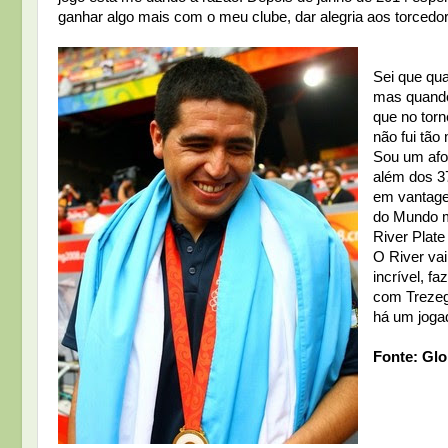
ganhar algo mais com o meu clube, dar alegria aos torcedor
Sei que qu
mas quando
que no tor
não fui tão
Sou um afo
além dos 37
em vantage
do Mundo mo
River Plate
O River vai
incrível, f
com Trezeg
há um joga
Fonte: Glo