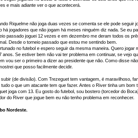
es e mais adiante ver o que acontecerá.
ando Riquelme não joga duas vezes se comenta se ele pode seguir j
 há jogadores que não jogam há meses ninguém diz nada. Se eu pa
neio passado joguei 12 vezes e em dezembro me deram todos os prê
 mal. Desde o torneio passado que estou me sentindo bem.
rtunado no futebol e espero seguir da mesma maneira. Quero jogar 
 anos. Se estiver bem não vai ter problema em continuar, se vejo q
m vou ser o primeiro a dizer ao presidente que não. Como disse n
strei que posso facilmente decidir.
 subir (de divisão). Com Trezeguet tem vantagem, é maravilhoso, fan
az tudo o que um atacante tem que fazer. Antes o River tinha um bom 
uet joga com 13. Eu gosto do futebol, sou bostero (torcedor do Boc
dor do River que jogue bem eu não tenho problema em reconhecer.
bo Nordeste.