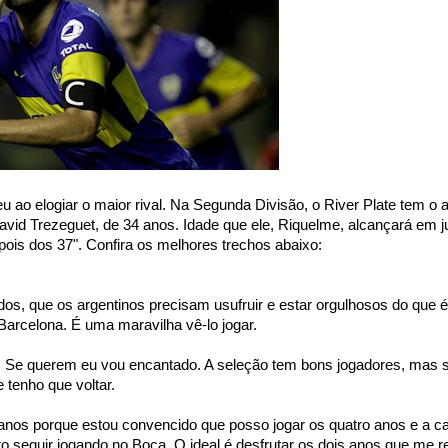
 ao elogiar o maior rival. Na Segunda Divisão, o River Plate tem o 
David Trezeguet, de 34 anos. Idade que ele, Riquelme, alcançará em 
ois dos 37". Confira os melhores trechos abaixo:
os, que os argentinos precisam usufruir e estar orgulhosos do que 
arcelona. É uma maravilha vê-lo jogar.
ar. Se querem eu vou encantado. A seleção tem bons jogadores, mas s
tenho que voltar.
 anos porque estou convencido que posso jogar os quatro anos e a c
 seguir jogando no Boca. O ideal é desfrutar os dois anos que me r