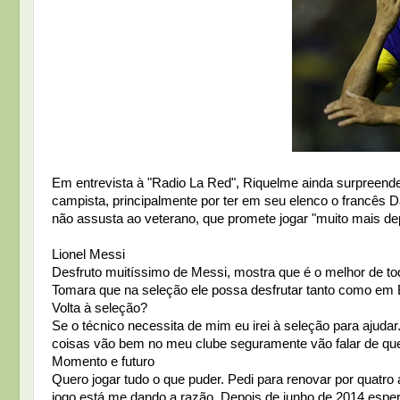
Em entrevista à "Radio La Red", Riquelme ainda surpreendeu
campista, principalmente por ter em seu elenco o francês 
não assusta ao veterano, que promete jogar "muito mais dep
Lionel Messi
Desfruto muitíssimo de Messi, mostra que é o melhor de tod
Tomara que na seleção ele possa desfrutar tanto como em B
Volta à seleção?
Se o técnico necessita de mim eu irei à seleção para ajud
coisas vão bem no meu clube seguramente vão falar de que 
Momento e futuro
Quero jogar tudo o que puder. Pedi para renovar por quatro
jogo está me dando a razão. Depois de junho de 2014 espero