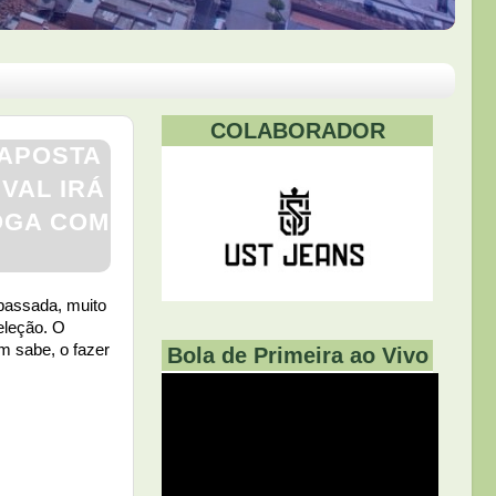
COLABORADOR
 APOSTA
VAL IRÁ
JOGA COM
passada, muito
eleção. O
m sabe, o fazer
Bola de Primeira ao Vivo