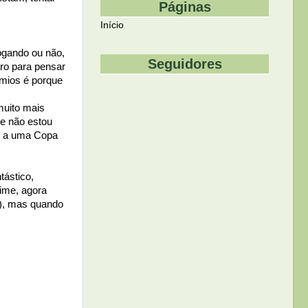
Páginas
Início
ogando ou não,
Seguidores
ro para pensar
mios é porque
muito mais
ue não estou
ão a uma Copa
tástico,
time, agora
a), mas quando