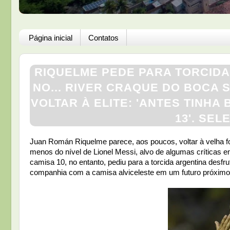
Página inicial
Contatos
RIQUELME PEDE PARA TORCIDA
NO... RIVER CRAQUE DO BOCA 
VOLTAR À ELITE: 'ANTES TINH
13'. SE
Juan Román Riquelme parece, aos poucos, voltar à velha f
menos do nível de Lionel Messi, alvo de algumas críticas e
camisa 10, no entanto, pediu para a torcida argentina desf
companhia com a camisa alviceleste em um futuro próximo