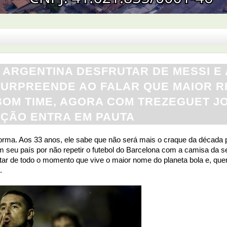
 ARGENTINA DESFRUTAR DE MESSI E
SURPREENDE AO FALAR QUE MAIOR RI
A BOM TIME, AGORA COM TREZEGUET 
LEÇÃO ENTRA EM PAUTA
orma. Aos 33 anos, ele sabe que não será mais o craque da década 
m seu país por não repetir o futebol do Barcelona com a camisa da s
rutar de todo o momento que vive o maior nome do planeta bola e, que
.