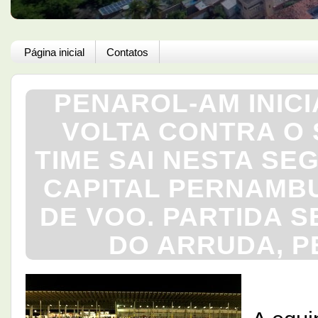
Página inicial
Contatos
PENAROL-AM INICI
VOLTA CONTRA O 
TIME SAI NESTA SE
CAPITAL PERNAMB
DE VOO. PARTIDA S
DO ARRUDA, P