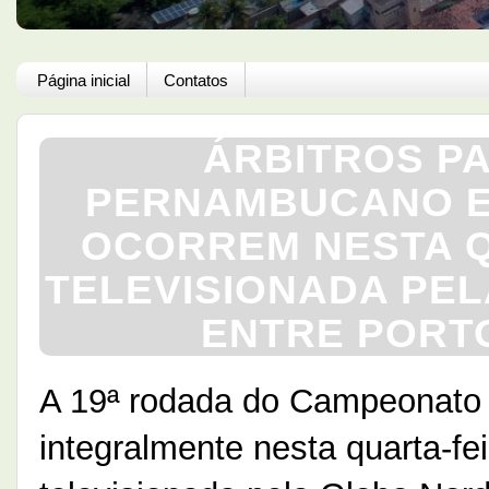
Página inicial
Contatos
ÁRBITROS PA
PERNAMBUCANO E
OCORREM NESTA Q
TELEVISIONADA PE
ENTRE PORTO
A 19ª rodada do Campeonato
integralmente nesta quarta-fei