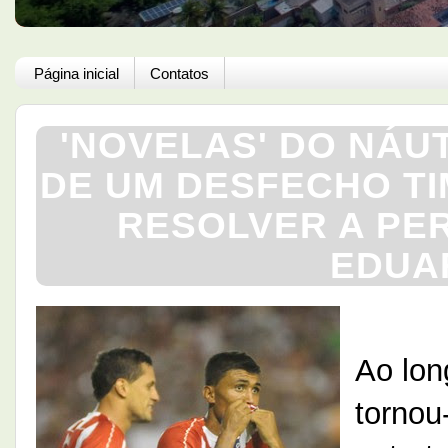
Página inicial
Contatos
'NOVELAS' DO NÁU
DE UM DESFECHO T
RESOLVER A PER
EDUA
Ao lon
tornou