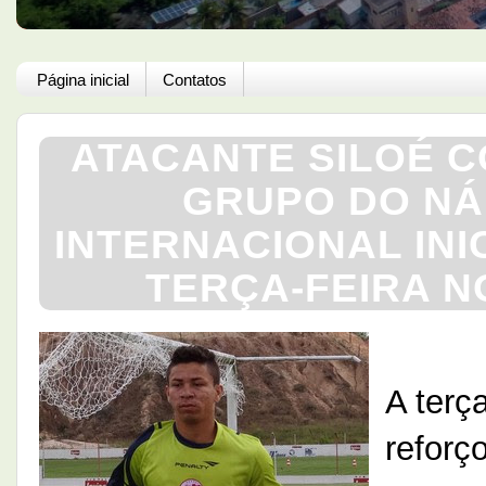
Página inicial
Contatos
ATACANTE SILOÉ C
GRUPO DO NÁ
INTERNACIONAL INI
TERÇA-FEIRA N
A terç
reforç