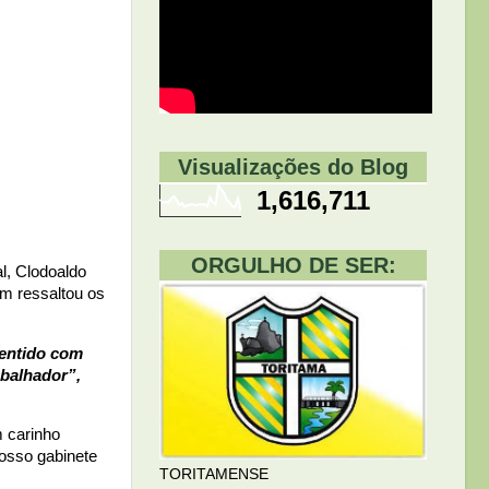
Visualizações do Blog
1,616,711
ORGULHO DE SER:
l, Clodoaldo
m ressaltou os
sentido com
abalhador”,
m carinho
nosso gabinete
TORITAMENSE