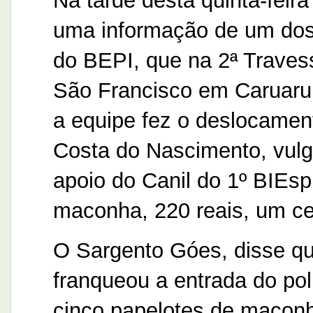
Na tarde desta quinta-feir
uma informação de um dos p
do BEPI, que na 2ª Traves
São Francisco em Caruaru, 
a equipe fez o deslocamen
Costa do Nascimento, vulg
apoio do Canil do 1º BIEs
maconha, 220 reais, um cel
O Sargento Góes, disse qu
franqueou a entrada do po
cinco papelotes de maconh