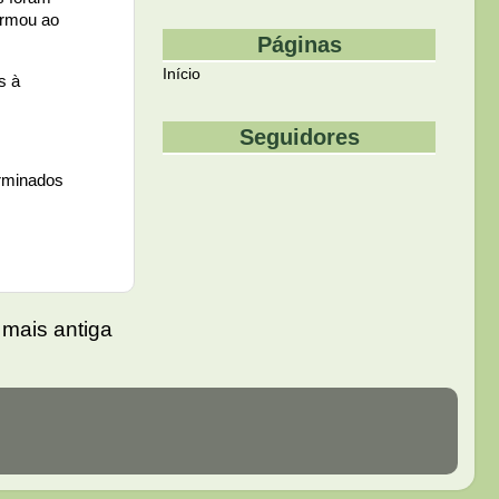
ormou ao
Páginas
Início
s à
Seguidores
rminados
mais antiga