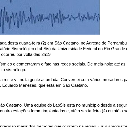
gada desta quarta-feira (2) em São Caetano, no Agreste de Pernamb
ório Sismológico (LabSis) da Universidade Federal do Rio Grande 
ocorreu por volta das 2h19.
ísmico e comentaram o fato nas redes sociais. De meia-noite até as
o o sismólogo.
bairros e vi muita gente acordada. Conversei com vários moradores p
o G1 Eduardo Menezes, que está em São Caetano.
ão Caetano. Uma equipe do LabSis está no município desde a segun
atro estações foram implantadas e, até a sexta-feira (4) ou até o 
 precisão maior dos tremores que ocorrem na região. Os sismógrafo