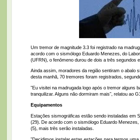
Um tremor de magnitude 3.3 foi registrado na madru
acordo com o sismólogo Eduardo Menezes, do Laborat
(UFRN), o fenômeno durou de dois a três segundos e 
Ainda assim, moradores da região sentiram o abalo s
desta manhã, 70 tremores foram registrados, segund
"Eu visitei na madrugada logo após o tremor alguns 
tranquilizar. Alguns não dormiram mais", relatou a
Equipamentos
Estações sismográficas estão sendo instaladas em S
(29). De acordo com o sismólogo Eduardo Menezes, qu
(5), mais três serão instaladas.
"Decidimos instalar estas estações para termos uma