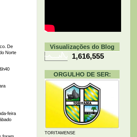
Visualizações do Blog
uco. De
do Norte
1,616,555
 6h40
ORGULHO DE SER:
ara
da-feira
sábado
TORITAMENSE
s foram