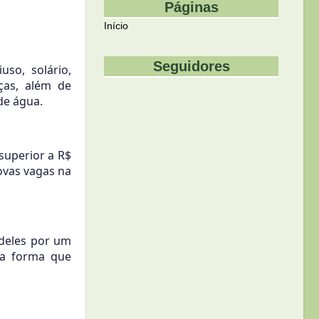
Páginas
Início
Seguidores
uso, solário,
ças, além de
de água.
superior a R$
novas vagas na
 deles por um
sa forma que