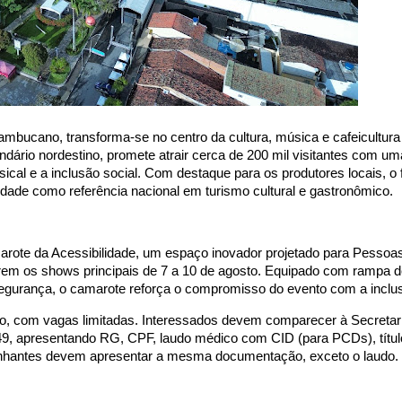
nambucano, transforma-se no centro da cultura, música e cafeicultur
endário nordestino, promete atrair cerca de 200 mil visitantes com 
ical e a inclusão social. Com destaque para os produtores locais, o f
cidade como referência nacional em turismo cultural e gastronômico.
amarote da Acessibilidade, um espaço inovador projetado para Pesso
rrem os shows principais de 7 a 10 de agosto. Equipado com rampa 
 segurança, o camarote reforça o compromisso do evento com a inclu
sto, com vagas limitadas. Interessados devem comparecer à Secretar
49, apresentando RG, CPF, laudo médico com CID (para PCDs), título
nhantes devem apresentar a mesma documentação, exceto o laudo.