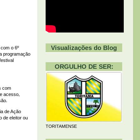
Visualizações do Blog
a com o 6º
uma programação
estival
ORGULHO DE SER:
as com
de acesso,
são.
ia de Ação
 de eleitor ou
TORITAMENSE