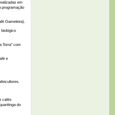
 realizadas em
 A programação
afé Gameleira).
 biológico
a Torra” com
afé e
feicultores.
r cafés
quaritinga do