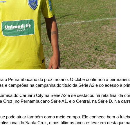
ato Pernambucano do próximo ano. O clube confirmou a permanênci
lares e campeões na campanha do título da Série A2 e do acesso à prim
camisa do Caruaru City na Série A2 e se destacou na reta final da 
a Cruz, no Pernambucano Série A1, e o Central, na Série D. Na carre
til, que pode atuar também como meio-campo. Ele conhece bem o futeb
rofissional do Santa Cruz, e nos últimos anos esteve em destaque 