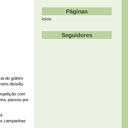
Páginas
Início
Seguidores
a do goleiro
eira divisão.
competição com
ira, passou por
ol
nas campanhas