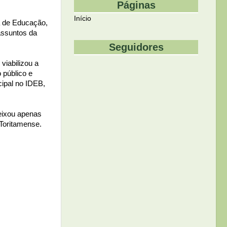
Páginas
Início
a de Educação,
assuntos da
Seguidores
viabilizou a
 público e
cipal no IDEB,
eixou apenas
 Toritamense.