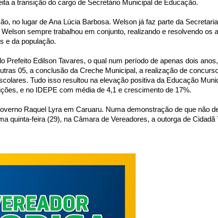
feita a transição do cargo de Secretário Municipal de Educação.
o, no lugar de Ana Lúcia Barbosa. Welson já faz parte da Secretari
e Welson sempre trabalhou em conjunto, realizando e resolvendo os 
os e da população.
Prefeito Edilson Tavares, o qual num período de apenas dois anos, 
utras 05, a conclusão da Creche Municipal, a realização de concurso
scolares. Tudo isso resultou na elevação positiva da Educação Muni
sições, e no IDEPE com média de 4,1 e crescimento de 17%.
 Governo Raquel Lyra em Caruaru. Numa demonstração de que não d
ma quinta-feira (29), na Câmara de Vereadores, a outorga de Cidadã